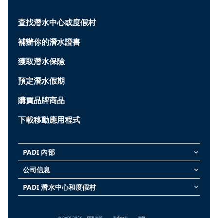
查找潛水中心或度假村
補辦你的潛水證書
獲取潛水保險
預定潛水假期
購買品牌商品
下載移動應用程式
PADI 內部
keyboard_arrow_down
公司信息
keyboard_arrow_down
PADI 潛水中心和度假村
keyboard_arrow_down
© PADI 2026
隱私政策
表格中心
聯繫