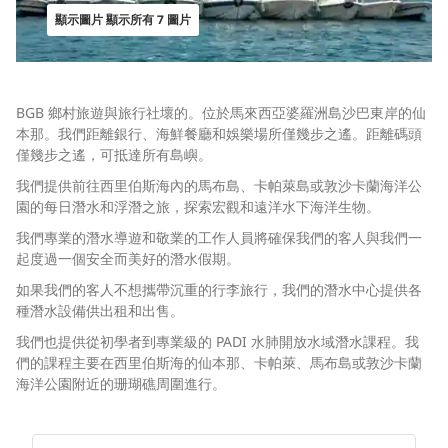
顯示圖片 顯示所有 7 圖片
BGB 鄉村旅遊與旅行社壞的。位於馬來西亞婆羅洲島沙巴東岸的仙
本那。我們距離銀行、海鮮餐廳和娛樂場所僅幾步之遙。距離碼頭
僅幾步之遙，可抵達所有島嶼。
我們提供前往西里伯斯海內的馬布島、卡帕萊島或敦沙卡蘭海洋公
園的每日潛水和浮潛之旅，探索宏觀和遠洋水下海洋生物。
我們專業的潛水導遊和敬業的工作人員將確保我們的客人與我們一
起度過一個安全而美好的潛水假期。
如果我們的客人不想攜帶沉重的行李旅行，我們的潛水中心提供各
種潛水設備供出租和出售。
我們也提供從初學者到專業級的 PADI 水肺開放水域潛水課程。我
們的課程主要在西里伯斯海的仙本那、卡帕萊、馬布島或敦沙卡蘭
海洋公園附近的珊瑚礁周圍進行。