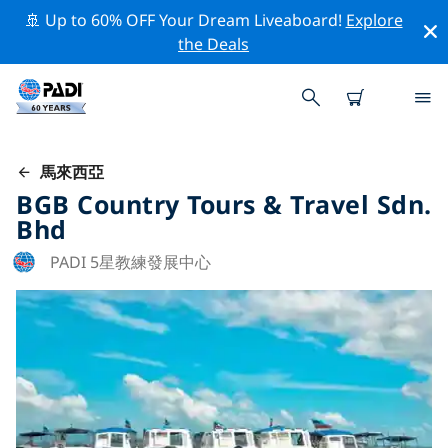
🚢 Up to 60% OFF Your Dream Liveaboard!
Explore
the Deals
馬來西亞
BGB Country Tours & Travel Sdn.
Bhd
PADI 5星教練發展中心