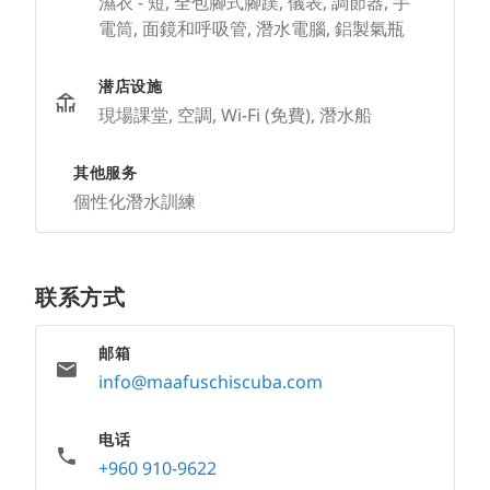
濕衣 - 短, 全包腳式腳蹼, 儀表, 調節器, 手
電筒, 面鏡和呼吸管, 潛水電腦, 鋁製氣瓶
潜店设施
現場課堂, 空調, Wi-Fi (免費), 潛水船
其他服务
個性化潛水訓練
联系方式
邮箱
info@maafuschiscuba.com
电话
+960 910-9622