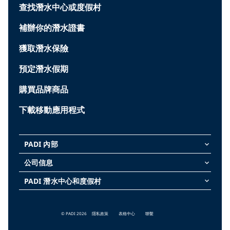
查找潛水中心或度假村
補辦你的潛水證書
獲取潛水保險
預定潛水假期
購買品牌商品
下載移動應用程式
PADI 內部
keyboard_arrow_down
公司信息
keyboard_arrow_down
PADI 潛水中心和度假村
keyboard_arrow_down
© PADI 2026
隱私政策
表格中心
聯繫