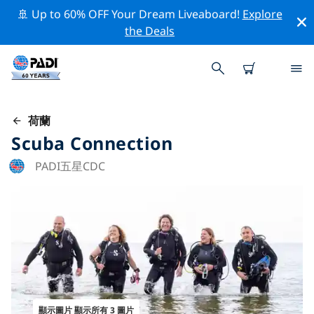
🚢 Up to 60% OFF Your Dream Liveaboard!
Explore
the Deals
荷蘭
Scuba Connection
PADI五星CDC
顯示圖片 顯示所有 3 圖片