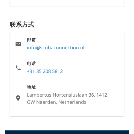
联系方式
邮箱
info@scubaconnection.nl
电话
+31 35 208 5812
地址
Lambertus Hortensiuslaan 36, 1412
GW Naarden, Netherlands
None