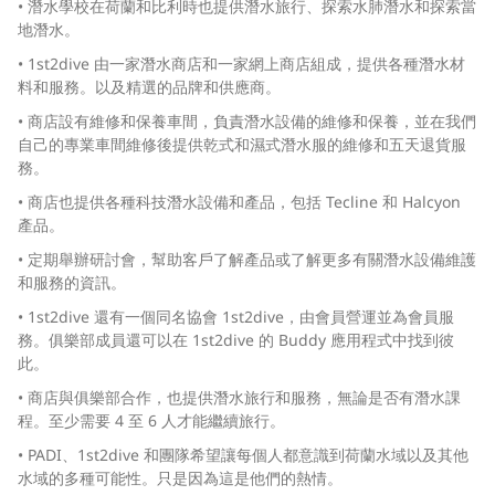
• 潛水學校在荷蘭和比利時也提供潛水旅行、探索水肺潛水和探索當
地潛水。
• 1st2dive 由一家潛水商店和一家網上商店組成，提供各種潛水材
料和服務。以及精選的品牌和供應商。
• 商店設有維修和保養車間，負責潛水設備的維修和保養，並在我們
自己的專業車間維修後提供乾式和濕式潛水服的維修和五天退貨服
務。
• 商店也提供各種科技潛水設備和產品，包括 Tecline 和 Halcyon
產品。
• 定期舉辦研討會，幫助客戶了解產品或了解更多有關潛水設備維護
和服務的資訊。
• 1st2dive 還有一個同名協會 1st2dive，由會員營運並為會員服
務。俱樂部成員還可以在 1st2dive 的 Buddy 應用程式中找到彼
此。
• 商店與俱樂部合作，也提供潛水旅行和服務，無論是否有潛水課
程。至少需要 4 至 6 人才能繼續旅行。
• PADI、1st2dive 和團隊希望讓每個人都意識到荷蘭水域以及其他
水域的多種可能性。只是因為這是他們的熱情。