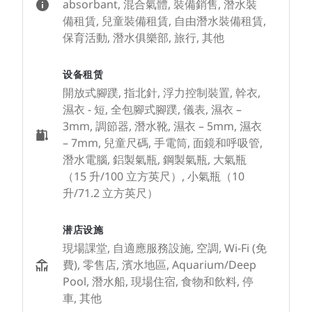
absorbant, 混合氣體, 裝備銷售, 潛水裝
備租賃, 兒童裝備租賃, 自由潛水裝備租賃,
保育活動, 潛水俱樂部, 旅行, 其他
设备租赁
開放式腳蹼, 指北針, 浮力控制裝置, 幹衣,
濕衣 - 短, 全包腳式腳蹼, 儀表, 濕衣 –
3mm, 調節器, 潛水靴, 濕衣 – 5mm, 濕衣
– 7mm, 兒童尺碼, 手電筒, 面鏡和呼吸管,
潛水電腦, 鋁製氣瓶, 鋼製氣瓶, 大氣瓶
（15 升/100 立方英尺）, 小氣瓶（10
升/71.2 立方英尺）
潜店设施
現場課堂, 自適應服務設施, 空調, Wi-Fi (免
費), 零售店, 濱水地區, Aquarium/Deep
Pool, 潛水船, 現場住宿, 食物和飲料, 停
車, 其他