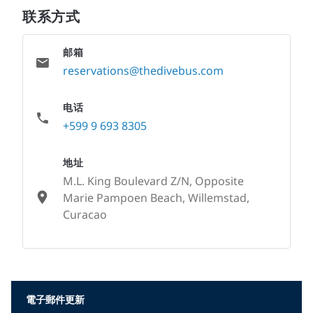
联系方式
邮箱
reservations@thedivebus.com
电话
+599 9 693 8305
地址
M.L. King Boulevard Z/N, Opposite
Marie Pampoen Beach, Willemstad,
Curacao
None
電子郵件更新