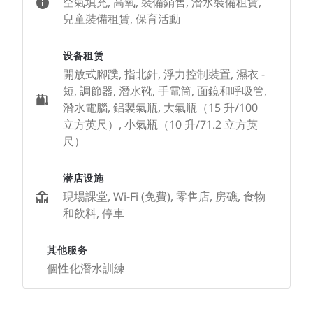
空氣填充, 高氧, 裝備銷售, 潛水裝備租賃,
兒童裝備租賃, 保育活動
设备租赁
開放式腳蹼, 指北針, 浮力控制裝置, 濕衣 -
短, 調節器, 潛水靴, 手電筒, 面鏡和呼吸管,
潛水電腦, 鋁製氣瓶, 大氣瓶（15 升/100
立方英尺）, 小氣瓶（10 升/71.2 立方英
尺）
潜店设施
現場課堂, Wi-Fi (免費), 零售店, 房礁, 食物
和飲料, 停車
其他服务
個性化潛水訓練