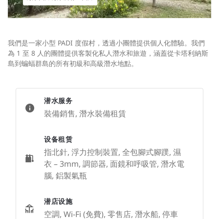
我們是一家小型 PADI 度假村，透過小團體提供個人化體驗。我們
為 1 至 8 人的團體提供客製化私人潛水和旅遊，涵蓋從卡塔利納斯
島到蝙蝠群島的所有初級和高級潛水地點。
潜水服务
裝備銷售, 潛水裝備租賃
设备租赁
指北針, 浮力控制裝置, 全包腳式腳蹼, 濕
衣 – 3mm, 調節器, 面鏡和呼吸管, 潛水電
腦, 鋁製氣瓶
潜店设施
空調, Wi-Fi (免費), 零售店, 潛水船, 停車