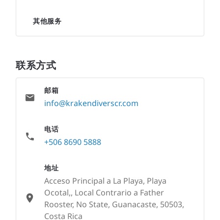
其他服务
联系方式
邮箱
info@krakendiverscr.com
电话
+506 8690 5888
地址
Acceso Principal a La Playa, Playa
Ocotal,, Local Contrario a Father
Rooster, No State, Guanacaste, 50503,
Costa Rica