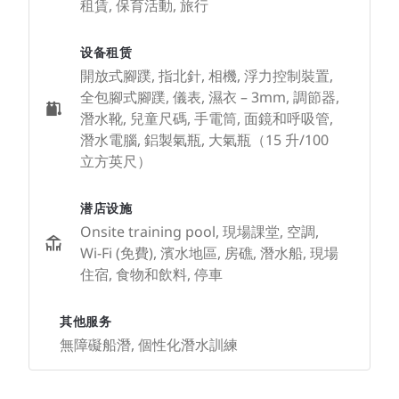
租賃, 保育活動, 旅行
设备租赁
開放式腳蹼, 指北針, 相機, 浮力控制裝置,
全包腳式腳蹼, 儀表, 濕衣 – 3mm, 調節器,
潛水靴, 兒童尺碼, 手電筒, 面鏡和呼吸管,
潛水電腦, 鋁製氣瓶, 大氣瓶（15 升/100
立方英尺）
潜店设施
Onsite training pool, 現場課堂, 空調,
Wi-Fi (免費), 濱水地區, 房礁, 潛水船, 現場
住宿, 食物和飲料, 停車
其他服务
無障礙船潛, 個性化潛水訓練