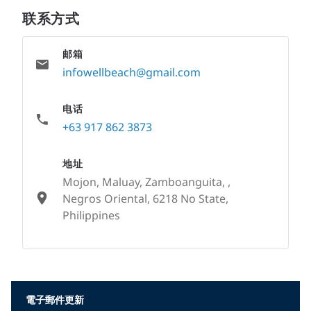
联系方式
邮箱
infowellbeach@gmail.com
电话
+63 917 862 3873
地址
Mojon, Maluay, Zamboanguita, ,
Negros Oriental, 6218 No State,
Philippines
None
電子郵件更新