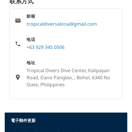
联系方式
邮箱
tropicaldiversalona@gmail.com
电话
+63 929 345 0506
地址
Tropical Divers Dive Center, Kalipayan
Road, Dano Panglao, , Bohol, 6340 No
State, Philippines
None
電子郵件更新