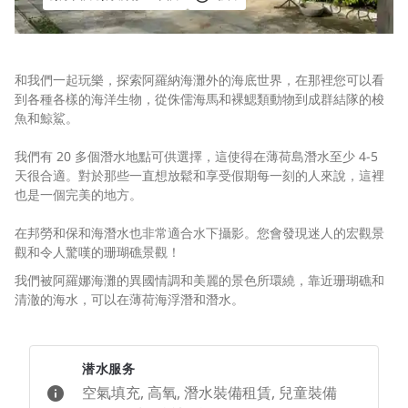
和我們一起玩樂，探索阿羅納海灘外的海底世界，在那裡您可以看
到各種各樣的海洋生物，從侏儒海馬和裸鰓類動物到成群結隊的梭
魚和鯨鯊。
我們有 20 多個潛水地點可供選擇，這使得在薄荷島潛水至少 4-5
天很合適。對於那些一直想放鬆和享受假期每一刻的人來說，這裡
也是一個完美的地方。
在邦勞和保和海潛水也非常適合水下攝影。您會發現迷人的宏觀景
觀和令人驚嘆的珊瑚礁景觀！
我們被阿羅娜海灘的異國情調和美麗的景色所環繞，靠近珊瑚礁和
清澈的海水，可以在薄荷海浮潛和潛水。
潜水服务
空氣填充, 高氧, 潛水裝備租賃, 兒童裝備