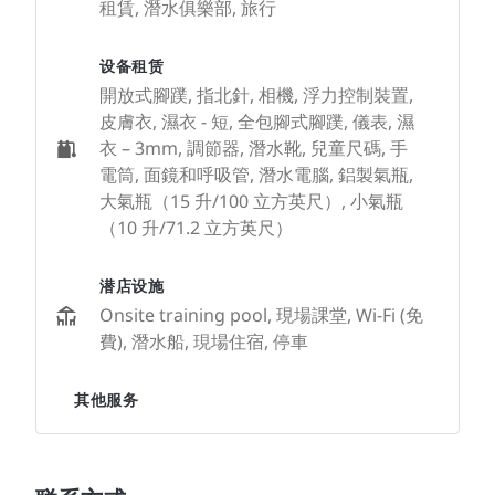
租賃, 潛水俱樂部, 旅行
设备租赁
開放式腳蹼, 指北針, 相機, 浮力控制裝置,
皮膚衣, 濕衣 - 短, 全包腳式腳蹼, 儀表, 濕
衣 – 3mm, 調節器, 潛水靴, 兒童尺碼, 手
電筒, 面鏡和呼吸管, 潛水電腦, 鋁製氣瓶,
大氣瓶（15 升/100 立方英尺）, 小氣瓶
（10 升/71.2 立方英尺）
潜店设施
Onsite training pool, 現場課堂, Wi-Fi (免
費), 潛水船, 現場住宿, 停車
其他服务