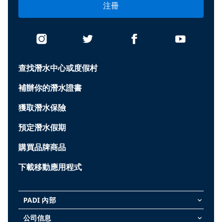
注冊
查找潛水中心或度假村
補辦你的潛水證書
獲取潛水保險
預定潛水假期
購買品牌商品
下載移動應用程式
PADI 內部
keyboard_arrow_down
公司信息
keyboard_arrow_down