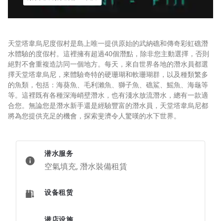
天堂塔韋烏尼度假村是島上唯一提供原始的武納礁和傳奇彩虹礁潛
水體驗的度假村。這裡擁有超過40個潛點，除非您主動選擇，否則
絕對不會重複造訪同一個地方。每天，來自世界各地的潛水員都選
擇天堂塔韋烏尼，來體驗奇特的硬珊瑚和軟珊瑚群，以及種類繁多
的魚類，包括：海葵魚、毛利瀨魚、獅子魚、礁鯊、鰩魚、海龜等
等。這裡既有各種深海峭壁潛水，也有淺水放流潛水，總有一款適
合您。無論您是潛水新手還是經驗豐富的潛水員，天堂塔韋烏尼都
將為您提供充足的機會，探索斐濟令人驚嘆的水下世界。
潜水服务
空氣填充, 潛水裝備租賃
设备租赁
潜店设施