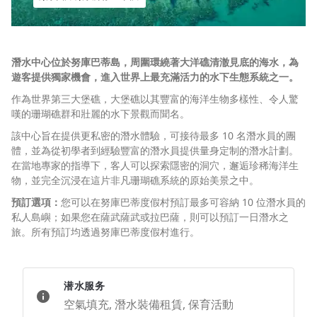
潛水中心位於努庫巴蒂島，周圍環繞著大洋礁清澈見底的海水，為
遊客提供獨家機會，進入世界上最充滿活力的水下生態系統之一。
作為世界第三大堡礁，大堡礁以其豐富的海洋生物多樣性、令人驚
嘆的珊瑚礁群和壯麗的水下景觀而聞名。
該中心旨在提供更私密的潛水體驗，可接待最多 10 名潛水員的團
體，並為從初學者到經驗豐富的潛水員提供量身定制的潛水計劃。
在當地專家的指導下，客人可以探索隱密的洞穴，邂逅珍稀海洋生
物，並完全沉浸在這片非凡珊瑚礁系統的原始美景之中。
預訂選項：
您可以在努庫巴蒂度假村預訂最多可容納 10 位潛水員的
私人島嶼；如果您在薩武薩武或拉巴薩，則可以預訂一日潛水之
旅。所有預訂均透過努庫巴蒂度假村進行。
潜水服务
空氣填充, 潛水裝備租賃, 保育活動