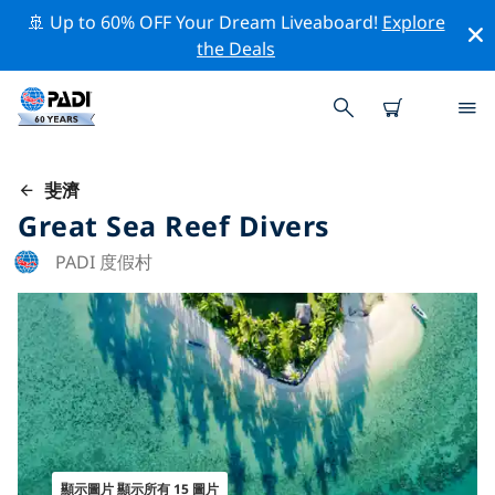
🚢 Up to 60% OFF Your Dream Liveaboard!
Explore
the Deals
斐濟
Great Sea Reef Divers
PADI 度假村
顯示圖片 顯示所有 15 圖片