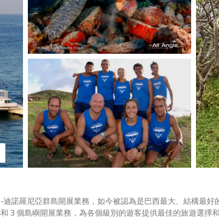
南多-迪諾羅尼亞群島開展業務，如今被認為是巴西最大、結構最好的潛水營
都和 3 個島嶼開展業務，為各個級別的遊客提供最佳的旅遊選