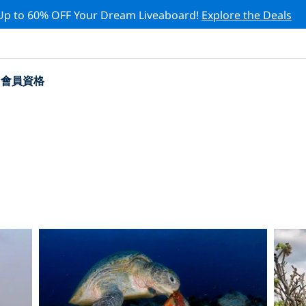
Up to 60% OFF Your Dream Liveaboard!
Explore the Deals
會員資格