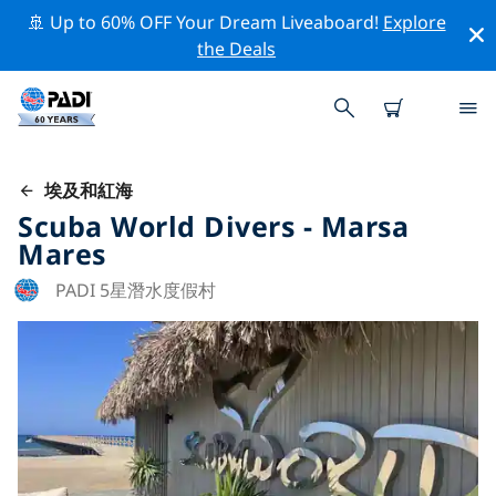
🚢 Up to 60% OFF Your Dream Liveaboard!
Explore
the Deals
埃及和紅海
Scuba World Divers - Marsa
Mares
PADI 5星潛水度假村