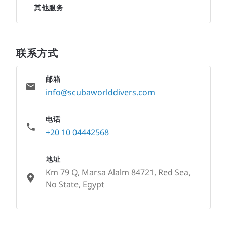
其他服务
联系方式
邮箱
info@scubaworlddivers.com
电话
+20 10 04442568
地址
Km 79 Q, Marsa Alalm 84721, Red Sea,
No State, Egypt
None