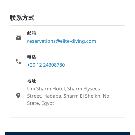
联系方式
邮箱
reservations@elite-diving.com
电话
+20 12 24308780
地址
Uni Sharm Hotel, Sharm Elysees
Street, Hadaba, Sharm El Sheikh, No
State, Egypt
None