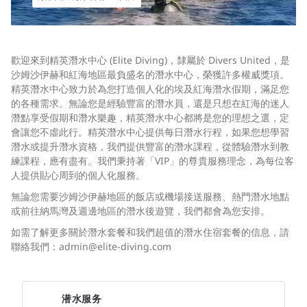
歡迎來到精英潛水中心 (Elite Diving)，隸屬於 Divers United，是
沙姆沙伊赫和紅海地區最負盛名的潛水中心，榮獲許多權威獎項。
精英潛水中心致力於為您打造個人化的埃及紅海潛水假期，滿足您
的各種需求。無論您是經驗豐富的潛水員，還是只想在紅海的迷人
潛點享受假期和潛水樂趣，精英潛水中心都將是您的理想之選，定
會讓您不虛此行。精英潛水中心提供每日潛水行程，如果您想學習
潛水或提升潛水資格，我們提供豐富的潛水課程，從體驗潛水到教
練課程，應有盡有。我們秉持著「VIP」的尊貴服務理念，為每位客
人提供貼心周到的個人化服務。
無論您需要沙姆沙伊赫地區的飯店或機場接送服務、熱門潛水地點
或前往納馬灣及週邊地區的潛水後遊覽，我們都會為您安排。
如需了解更多關於潛水套餐和我們超值的潛水住宿套餐的信息，請
聯絡我們：
admin@elite-diving.com
潜水服务