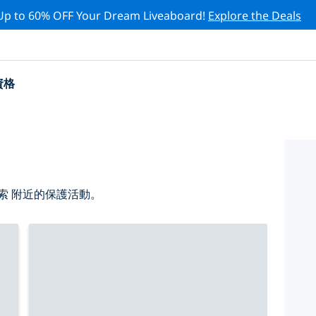
Up to 60% OFF Your Dream Liveaboard!
Explore the Deals
資格
索 附近的保護活動。