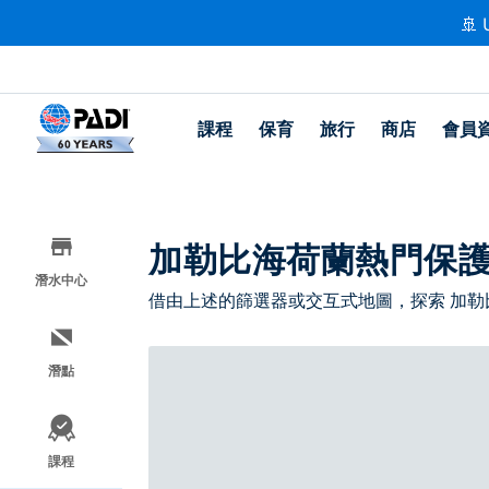
🚢 
課程
保育
旅行
商店
會員
加勒比海荷蘭熱門保
潛水中心
借由上述的篩選器或交互式地圖，探索 加勒
潛點
課程