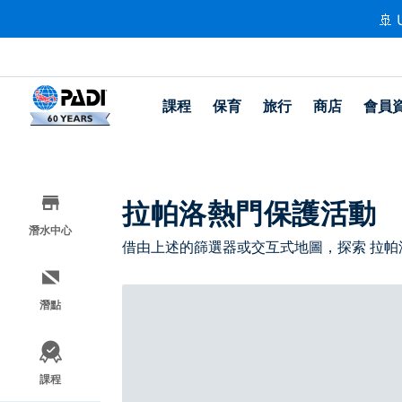
🚢 
課程
保育
旅行
商店
會員
拉帕洛熱門保護活動
潛水中心
借由上述的篩選器或交互式地圖，探索 拉帕
潛點
課程