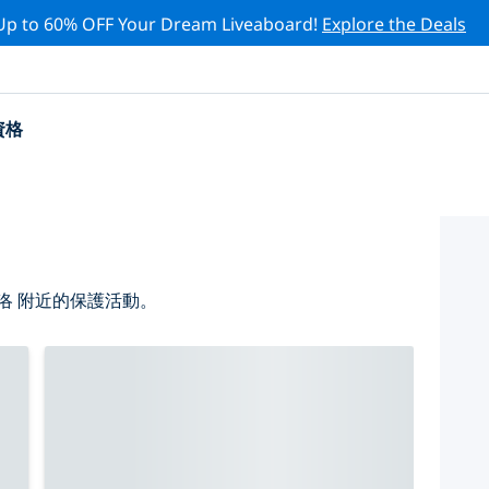
Up to 60% OFF Your Dream Liveaboard!
Explore the Deals
資格
洛 附近的保護活動。