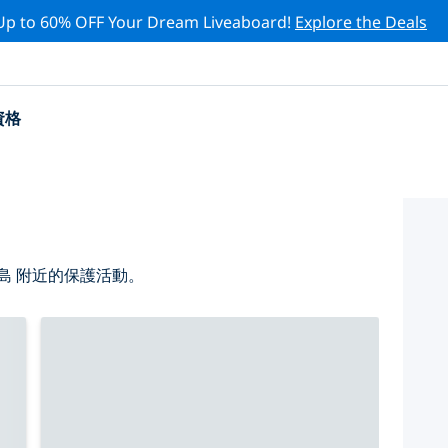
Up to 60% OFF Your Dream Liveaboard!
Explore the Deals
資格
島 附近的保護活動。