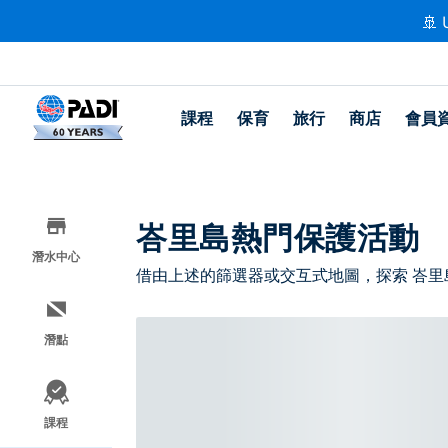
🚢 
課程
保育
旅行
商店
會員
峇里島熱門保護活動
潛水中心
借由上述的篩選器或交互式地圖，探索 峇里
潛點
課程