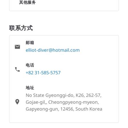
其他服务
联系方式
邮箱
elliot-diver@hotmail.com
电话
+82 31-585-5757
地址
No State Gyeonggi-do, K26, 262-57,
Gojae-gil,, Cheongpyeong-myeon,
Gapyeong-gun, 12456, South Korea
None