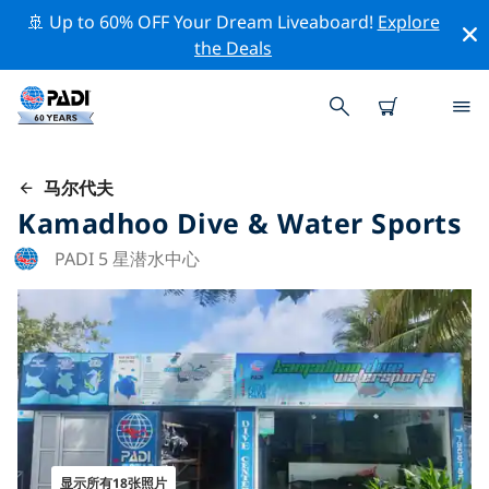
🚢 Up to 60% OFF Your Dream Liveaboard!
Explore
the Deals
马尔代夫
Kamadhoo Dive & Water Sports
PADI 5 星潜水中心
显示所有18张照片