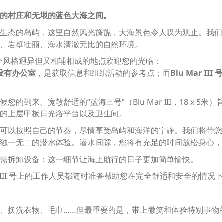
的村庄和无垠的蓝色大海之间。
生态的岛屿，这里自然风光旖旎，大海景色令人叹为观止。我们
、岩壁壮丽、海水清澈无比的自然环境。
在两个风格迥异但又相辅相成的地点欢迎您的光临：
号）设有办公室
，是获取信息和组织活动的参考点；而
Blu Mar III 
到来。宽敞舒适的“蓝海三号”（Blu Mar III，18 x 
的上层甲板日光浴平台以及卫生间。
可以按照自己的节奏，尽情享受岛屿和海洋的宁静。我们将带您
独一无二的潜水体验。潜水间隙，您将有充足的时间放松身心，
需拆卸设备：这一细节让海上航行的日子更加简单愉快。
r III 号上的工作人员都随时准备帮助您在完全舒适和安全的情
、换洗衣物、毛巾……但最重要的是，带上微笑和体验特别事物