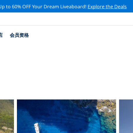
Up to 60% OFF Your Dream Liveaboard!
Explore the Deals
店
会员资格