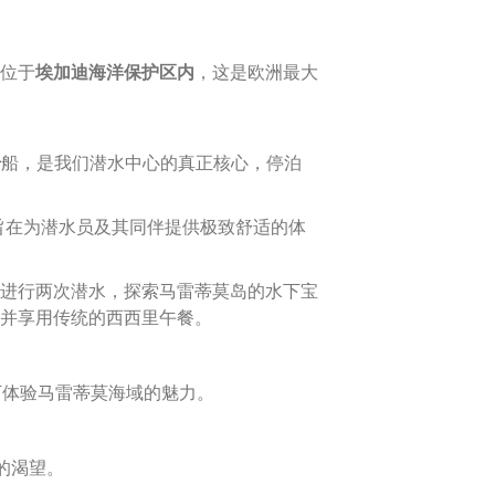
位于
埃加迪海洋保护区内
，这是欧洲最大
号
船，是我们潜水中心的真正核心，停泊
5米）旨在为潜水员及其同伴提供极致舒适的体
进行两次潜水，探索马雷蒂莫岛的水下宝
并享用传统的西西里午餐。
况下体验马雷蒂莫海域的魅力。
的渴望。