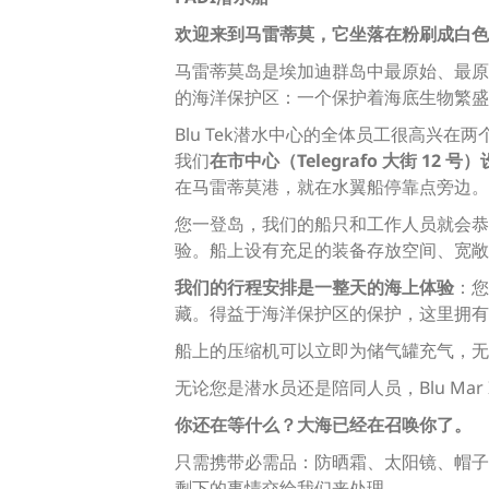
欢迎来到马雷蒂莫，它坐落在粉刷成白色
马雷蒂莫岛是埃加迪群岛中最原始、最原
的海洋保护区：一个保护着海底生物繁盛
Blu Tek潜水中心的全体员工很高兴
我们
在市中心（Telegrafo 大街 12 
在马雷蒂莫港，就在水翼船停靠点旁边。
您一登岛，我们的船只和工作人员就会恭候您的
验。船上设有充足的装备存放空间、宽敞
我们的行程安排是一整天的海上体验
：您
藏。得益于海洋保护区的保护，这里拥有
船上的压缩机可以立即为储气罐充气，无
无论您是潜水员还是陪同人员，Blu Ma
你还在等什么？大海已经在召唤你了。
只需携带必需品：防晒霜、太阳镜、帽子
剩下的事情交给我们来处理。