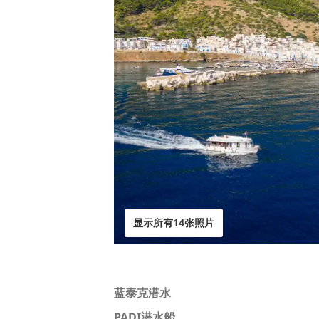
显示所有14张照片
蓝泰克潜水
PADI潜水船