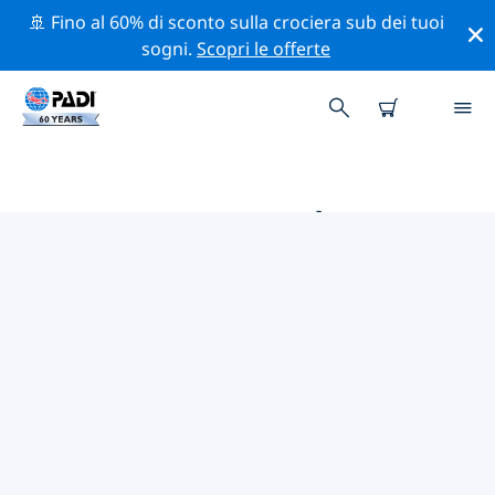
🚢 Fino al 60% di sconto sulla crociera sub dei tuoi
sogni.
Scopri le offerte
LE MIGLIORI ATTIVITÀ DI
CONSERVAZIONE VICINO A
COLOMBIA
Scopri le attività di conservazione vicino a Colombia
con l'aiuto dei filtri qui sopra o della mappa interattiva.