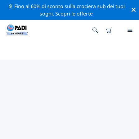
🚢 Fino al 60% di sconto sulla crociera sub dei tuoi
sogni.
Scopri le offerte
I MIGLIORI SITI D'IMMERSIONE
NEI DINTORNI DI BARCELLONA
Esplora il sito d'immersione nei dintorni di Barcellona
con l'aiuto dei filtri sopra o della mappa interattiva.
Controlla anche la pagina con i dettagli di ogni sito
d'immersione e vota se conosci il sito.