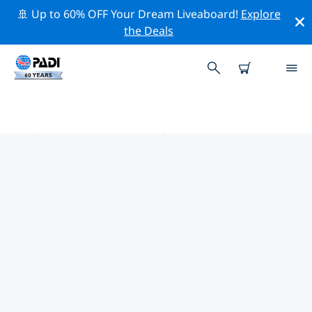
🚢 Up to 60% OFF Your Dream Liveaboard!
Explore
the Deals
巴塞隆拿 PADI 潛店
使用上面的篩選項或交互式地圖找到適合您需求的 PADI 潛
水店 巴塞隆拿 。我們所有的潛水中心 巴塞隆拿 都提供出色
的訓練、大量有趣的活動，並遵守 PADI 嚴格的質量標準。