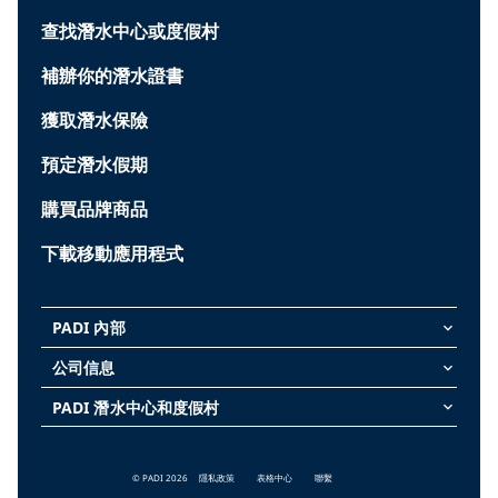
查找潛水中心或度假村
補辦你的潛水證書
獲取潛水保險
預定潛水假期
購買品牌商品
下載移動應用程式
PADI 內部
keyboard_arrow_down
公司信息
keyboard_arrow_down
PADI 潛水中心和度假村
keyboard_arrow_down
© PADI 2026
隱私政策
表格中心
聯繫