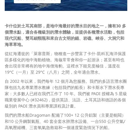
卡什位於土耳其南部，是地中海最好的潛水目的地之一，擁有30 多
個潛水點，適合各種級別的潛水體驗，並提供各種潛水活動，包括
現代沉船、雙耳細頸瓶和來自古文明的錨、岩礁、峽谷、大洞穴和
海草草地。
從紅海遷徙的「萊塞普斯」物種進一步豐富了卡什-凱科瓦海洋保護
區多樣化的地中海動植物。海龜常常會和你一起游泳；甚至有時也
會出現非常稀有的地中海僧海豹。這裡水下能見度極佳，溫度在
19°C（一月）至 29°C（八月）之間，全年適合潛水。
自 2002 年以來，我們每年 12 個月為您服務。我們的多語言潛水團
隊包括九名專業潛水教練（包括我們的船長）和卡斯水下潛水長專
家：大多數人已經在我們工作了 10 年。我們被 PADI 授權為 5 星級
職業發展中心 (#32462)，提供英語、法語、土耳其語和德語的各個
級別的 PADI 潛水員和專業課程及計畫。
我們的潛水船Dragoman 配備了100+ 12 公升鋁製（主要是軛閥）
和10 公升鋼製氣瓶、40 套全套水肺潛水設備、一台550 公升空氣/
高氧壓縮機、三套氧氣急救箱和一個速度緊急情況下的船。