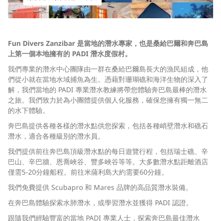
Fun Divers Zanzibar 是當地的潛水專家，也是桑給巴爾和奔巴島
上第一個本地擁有的 PADI 潛水度假村。
我們專業的潛水中心團隊由一群在桑給巴爾島長大的漁民組成，他
們從小就在當地水域捕魚為生。憑藉對珊瑚礁和海洋生物的深入了
解，我們當地的 PADI 專業潛水教練將帶您體驗奔巴島最棒的潛水
之旅。我們致力於為小團體提供個人化服務，確保您擁有獨一無二
的水下體驗。
奔巴島提供各種各樣的潛水點供您探索，包括各種峭壁潛水和礁石
潛水，適合各種級別的潛水員。
我們提供前往奔巴島頂級潛水點的每日遊覽行程，包括瑞士礁、辛
巴山、辛巴牆、恩喬峽谷、豐多峽谷等等。大多數潛水點距離酒店
僅需5-20分鐘船程。前往米薩利島大約需要60分鐘。
我們免費提供 Scubapro 和 Mares 品牌的高品質潛水裝備。
在奔巴島體驗探索水肺潛水，或學習潛水並獲得 PADI 認證。
跟隨我們經驗豐富的當地 PADI 專業人士，探索奔巴島最佳潛水