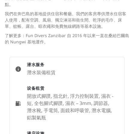
點。
我們在奔巴島的基地提供住宿和餐廳。我們的客房專供潛水住宿客
人使用，配有空調、風扇、獨立淋浴和衛生間、乾淨的毛巾、床
單、蚊帳、露台、晾衣繩和免費無線網路等基本設施。
了解更多：Fun Divers Zanzibar 自 2016 年以來一直在桑給巴爾島
的 Nungwi 基地運作。
潜水服务
潛水裝備租賃
设备租赁
開放式腳蹼, 指北針, 浮力控制裝置, 濕衣 -
短, 全包腳式腳蹼, 濕衣 – 3mm, 調節器,
潛水靴, 手電筒, 面鏡和呼吸管, 潛水電腦,
鋁製氣瓶
潜店设施