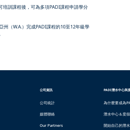
認可培訓課程後，可為多項PADI課程申請學分
（W.A.）完成PADI課程的10至12年級學
）。
CORPORATE
PADI
公司資訊
PADI潛水中心與
INFORMATION
DIVE
CENTER
公司統計
為什麼要成為P
&
RESORTS
媒體聯絡
潛水中心＆度假
Our Partners
開始自己的潛水