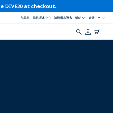
ode DIVE20 at checkout.
部落格
尋找潛水中心
補辦潛水證書
幫助
繁體中文