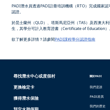
PADI潛水員透過PADI註冊培訓機構（RTO）完成國家
認證。
於昆士蘭州（QLD）、塔斯馬尼亞州（TAS）及西澳大利亞州
生，其學分可計入教育證書（Certificate of Education
欲了解更多詳情？請參閱
PADI課程學分認證指南
尋找潛水中心或度假村
PADI
INSIDE
關於PADI
SERVICES
PADI
更換檢定卡
我們是誰
PADI差異
獲得潛水保險
我們的歷史
預定水肺假期