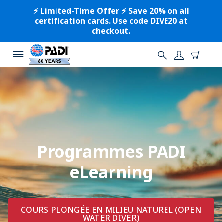
⚡️ Limited-Time Offer ⚡️ Save 20% on all
certification cards. Use code DIVE20 at
checkout.
Programmes PADI
eLearning
COURS PLONGÉE EN MILIEU NATUREL (OPEN
WATER DIVER)