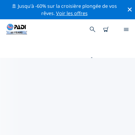
🚢 Jusqu'à -60% sur la croisière plongée de vos
rêves.
Voir les offres
MAGASINS DE PLONGÉE PADI IN
YANBU
Trouvez le magasin de plongée PADI in Yanbu qui
correspond à vos besoins en utilisant les filtres ci-
dessus ou la carte interactive. Tous nos centres de
plongée in Yanbu offrent une formation
exceptionnelle, de nombreuses activités divertissantes
et adhèrent aux normes de qualité strictes de PADI.