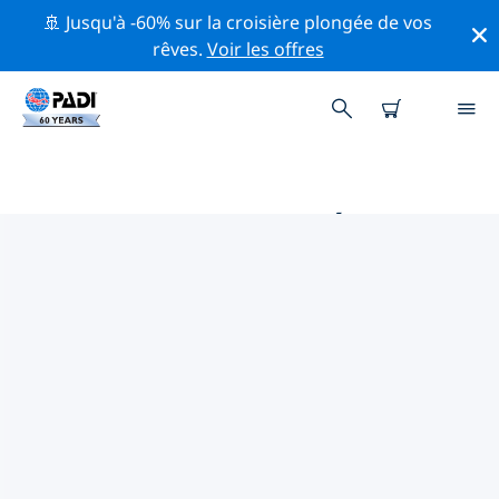
🚢 Jusqu'à -60% sur la croisière plongée de vos
rêves.
Voir les offres
MAGASINS DE PLONGÉE PADI IN
VERACRUZ
Trouvez le magasin de plongée PADI in Veracruz qui
correspond à vos besoins en utilisant les filtres ci-
dessus ou la carte interactive. Tous nos centres de
plongée in Veracruz offrent une formation
exceptionnelle, de nombreuses activités divertissantes
et adhèrent aux normes de qualité strictes de PADI.