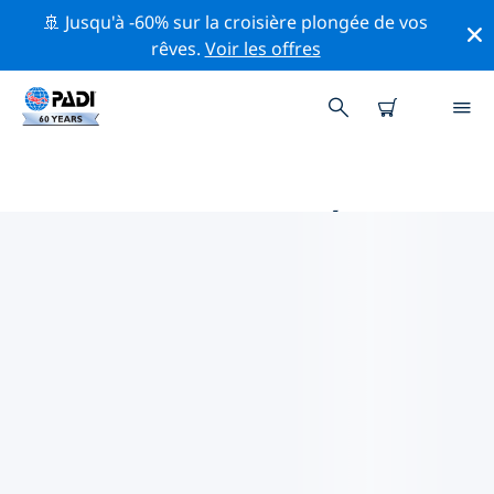
🚢 Jusqu'à -60% sur la croisière plongée de vos
rêves.
Voir les offres
MAGASINS DE PLONGÉE PADI
PUNTA DEL ESTE
Trouvez le magasin de plongée PADI Punta del Este qui
correspond à vos besoins en utilisant les filtres ci-
dessus ou la carte interactive. Tous nos centres de
plongée Punta del Este offrent une formation
exceptionnelle, de nombreuses activités divertissantes
et adhèrent aux normes de qualité strictes de PADI.