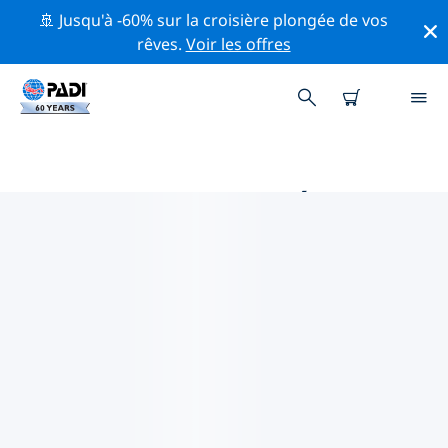
🚢 Jusqu'à -60% sur la croisière plongée de vos
rêves.
Voir les offres
MAGASINS DE PLONGÉE PADI
AU TIMOR ORIENTAL
Trouvez le magasin de plongée PADI au Timor oriental
qui correspond à vos besoins en utilisant les filtres ci-
dessus ou la carte interactive. Tous nos centres de
plongée au Timor oriental offrent une formation
exceptionnelle, de nombreuses activités divertissantes
et adhèrent aux normes de qualité strictes de PADI.