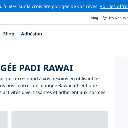
u'à -60% sur la croisière plongée de vos rêves.
Voir les offre
Blog
Trouver un 
Shop
Adhésion
GÉE PADI RAWAI
 qui correspond à vos besoins en utilisant les
 Tous nos centres de plongée Rawai offrent une
 activités divertissantes et adhèrent aux normes