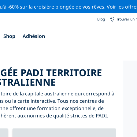
u'à -60% sur la croisière plongée de vos rêves.
Voir les offre
Blog
Trouver un 
Shop
Adhésion
GÉE PADI TERRITOIRE
STRALIENNE
toire de la capitale australienne qui correspond à
sus ou la carte interactive. Tous nos centres de
ienne offrent une formation exceptionnelle, de
dhèrent aux normes de qualité strictes de PADI.