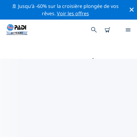
🚢 Jusqu'à -60% sur la croisière plongée de vos
rêves.
Voir les offres
MAGASINS DE PLONGÉE PADI
LAC DE ZURICH
Trouvez le magasin de plongée PADI Lac de Zurich qui
correspond à vos besoins en utilisant les filtres ci-
dessus ou la carte interactive. Tous nos centres de
plongée Lac de Zurich offrent une formation
exceptionnelle, de nombreuses activités divertissantes
et adhèrent aux normes de qualité strictes de PADI.