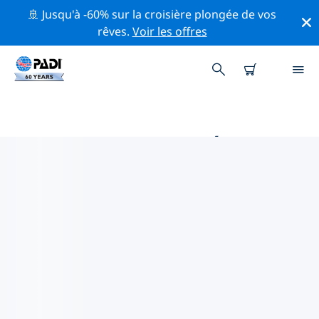
🚢 Jusqu'à -60% sur la croisière plongée de vos
rêves.
Voir les offres
MAGASINS DE PLONGÉE PADI
HUDIKSVALL
Trouvez le magasin de plongée PADI Hudiksvall qui
correspond à vos besoins en utilisant les filtres ci-
dessus ou la carte interactive. Tous nos centres de
plongée Hudiksvall offrent une formation
exceptionnelle, de nombreuses activités divertissantes
et adhèrent aux normes de qualité strictes de PADI.