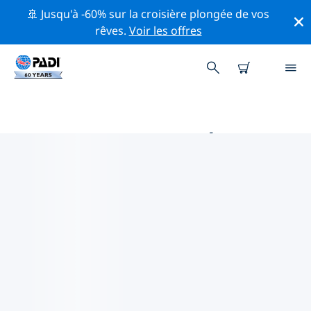
🚢 Jusqu'à -60% sur la croisière plongée de vos
rêves.
Voir les offres
MAGASINS DE PLONGÉE PADI IN
SUÈDE CENTRALE
Trouvez le magasin de plongée PADI in Suède centrale
qui correspond à vos besoins en utilisant les filtres ci-
dessus ou la carte interactive. Tous nos centres de
plongée in Suède centrale offrent une formation
exceptionnelle, de nombreuses activités divertissantes
et adhèrent aux normes de qualité strictes de PADI.