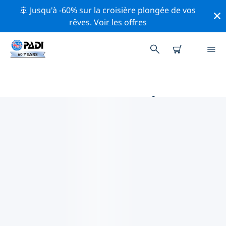
🚢 Jusqu'à -60% sur la croisière plongée de vos
rêves.
Voir les offres
MAGASINS DE PLONGÉE PADI
EN SLOVÉNIE
Trouvez le magasin de plongée PADI en Slovénie qui
correspond à vos besoins en utilisant les filtres ci-
dessus ou la carte interactive. Tous nos centres de
plongée en Slovénie offrent une formation
exceptionnelle, de nombreuses activités divertissantes
et adhèrent aux normes de qualité strictes de PADI.