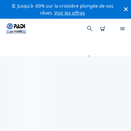
🚢 Jusqu'à -60% sur la croisière plongée de vos
rêves.
Voir les offres
MAGASINS DE PLONGÉE PADI
AUX SAMOA
Trouvez le magasin de plongée PADI aux Samoa qui
correspond à vos besoins en utilisant les filtres ci-
dessus ou la carte interactive. Tous nos centres de
plongée aux Samoa offrent une formation
exceptionnelle, de nombreuses activités divertissantes
et adhèrent aux normes de qualité strictes de PADI.