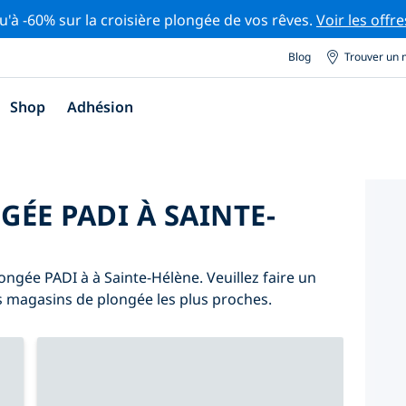
u'à -60% sur la croisière plongée de vos rêves.
Voir les offre
Blog
Trouver un 
Shop
Adhésion
ÉE PADI À SAINTE-
ongée PADI à à Sainte-Hélène. Veuillez faire un
es magasins de plongée les plus proches.