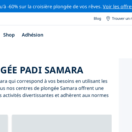
u'à -60% sur la croisière plongée de vos rêves.
Voir les offre
Blog
Trouver un 
Shop
Adhésion
GÉE PADI SAMARA
a qui correspond à vos besoins en utilisant les
. Tous nos centres de plongée Samara offrent une
 activités divertissantes et adhèrent aux normes