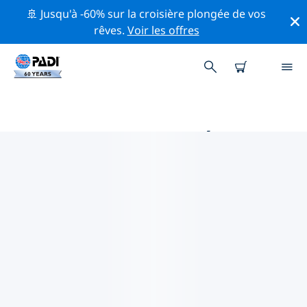
🚢 Jusqu'à -60% sur la croisière plongée de vos
rêves.
Voir les offres
MAGASINS DE PLONGÉE PADI
SWINDON
Trouvez le magasin de plongée PADI Swindon qui
correspond à vos besoins en utilisant les filtres ci-
dessus ou la carte interactive. Tous nos centres de
plongée Swindon offrent une formation
exceptionnelle, de nombreuses activités divertissantes
et adhèrent aux normes de qualité strictes de PADI.