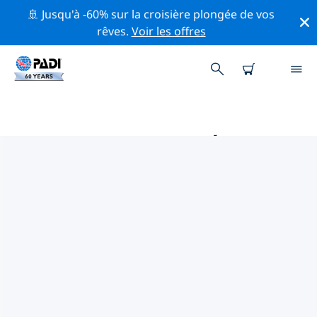
🚢 Jusqu'à -60% sur la croisière plongée de vos
rêves.
Voir les offres
MAGASINS DE PLONGÉE PADI
SWANSEA
Il ne semble pas y avoir de magasin de plongée PADI à
Swansea. Veuillez faire un zoom arrière sur la carte
pour trouver les magasins de plongée les plus
proches.