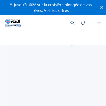
🚢 Jusqu'à -60% sur la croisière plongée de vos
rêves.
Voir les offres
MAGASINS DE PLONGÉE PADI
SUSSEX DE L'EST
Trouvez le magasin de plongée PADI Sussex de l'Est
qui correspond à vos besoins en utilisant les filtres ci-
dessus ou la carte interactive. Tous nos centres de
plongée Sussex de l'Est offrent une formation
exceptionnelle, de nombreuses activités divertissantes
et adhèrent aux normes de qualité strictes de PADI.