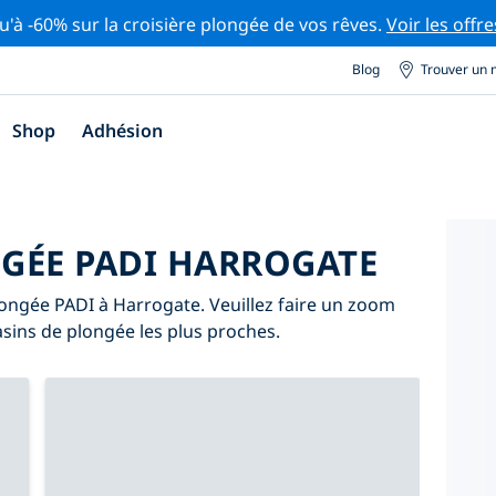
u'à -60% sur la croisière plongée de vos rêves.
Voir les offre
Blog
Trouver un 
Shop
Adhésion
GÉE PADI HARROGATE
longée PADI à Harrogate. Veuillez faire un zoom
asins de plongée les plus proches.