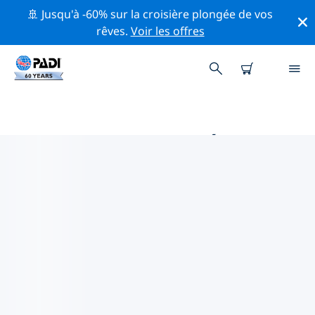
🚢 Jusqu'à -60% sur la croisière plongée de vos
rêves.
Voir les offres
MAGASINS DE PLONGÉE PADI
DERBY
Trouvez le magasin de plongée PADI Derby qui
correspond à vos besoins en utilisant les filtres ci-
dessus ou la carte interactive. Tous nos centres de
plongée Derby offrent une formation exceptionnelle,
de nombreuses activités divertissantes et adhèrent
aux normes de qualité strictes de PADI.