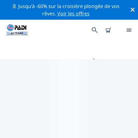
🚢 Jusqu'à -60% sur la croisière plongée de vos
rêves.
Voir les offres
MAGASINS DE PLONGÉE PADI IN
PUERTO MADRYN
Il ne semble pas y avoir de magasin de plongée PADI à
in Puerto Madryn. Veuillez faire un zoom arrière sur la
carte pour trouver les magasins de plongée les plus
proches.