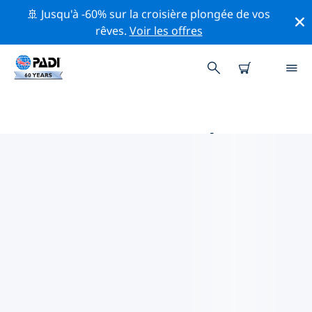
🚢 Jusqu'à -60% sur la croisière plongée de vos
rêves.
Voir les offres
MAGASINS DE PLONGÉE PADI IN
FAKARAVA
Il ne semble pas y avoir de magasin de plongée PADI à
in Fakarava. Veuillez faire un zoom arrière sur la carte
pour trouver les magasins de plongée les plus
proches.